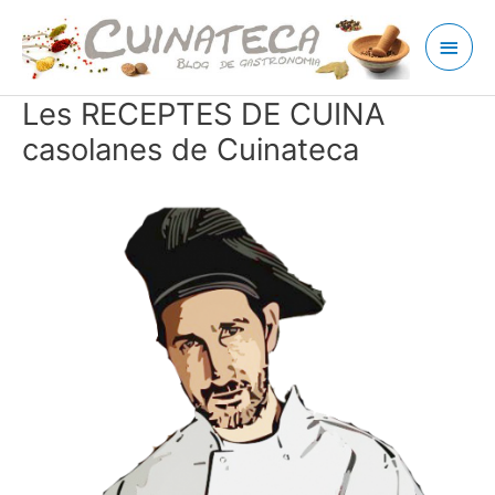
Ir
Men
al
contenido
princ
Les RECEPTES DE CUINA
casolanes de Cuinateca