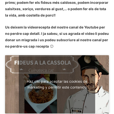
prims; podem fer els fideus més caldosos, podem incorporar
salsitxes, xoriço, verdures al gust,… o podem fer els de tota
la vida, amb costella de porc!!
Us deixem la videorecepta del nostre canal de Youtube per
no perdre cap detall. I ja sabeu, si us agrada el video li podeu
donar un m’agrada i us podeu subscriure al nostre canal per
no perdre-us cap recepta
🙂
Haz clic para aceptar las cookies de
márketing y permitir este contenido