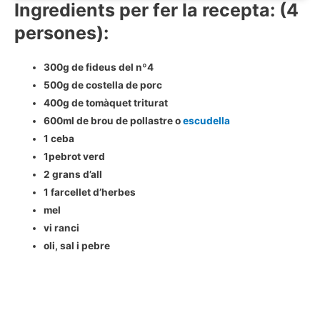
Ingredients per fer la recepta: (4
persones):
300g de fideus del nº4
500g de costella de porc
400g de tomàquet triturat
600ml de brou de pollastre o
escudella
1 ceba
1pebrot verd
2 grans d’all
1 farcellet d’herbes
mel
vi ranci
oli, sal i pebre