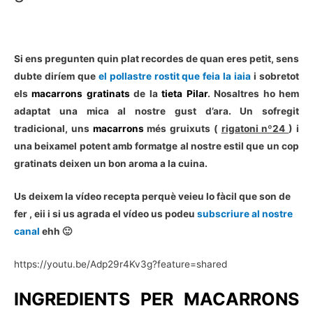
Si ens pregunten quin plat recordes de quan eres petit, sens
dubte diríem que
el pollastre rostit que feia la iaia
i sobretot
els
macarrons gratinats
de la
tieta Pilar
. Nosaltres ho hem
adaptat una mica al nostre gust d’ara. Un sofregit
tradicional, uns
macarrons
més gruixuts (
rigatoni nº24
) i
una beixamel potent amb formatge al nostre estil que un cop
gratinats deixen un bon aroma a la cuina.
Us deixem la vídeo recepta perquè veieu lo fàcil que son de
fer , eii i si us agrada el vídeo us podeu
subscriure al nostre
canal
ehh 🙂
https://youtu.be/Adp29r4Kv3g?feature=shared
INGREDIENTS PER MACARRONS