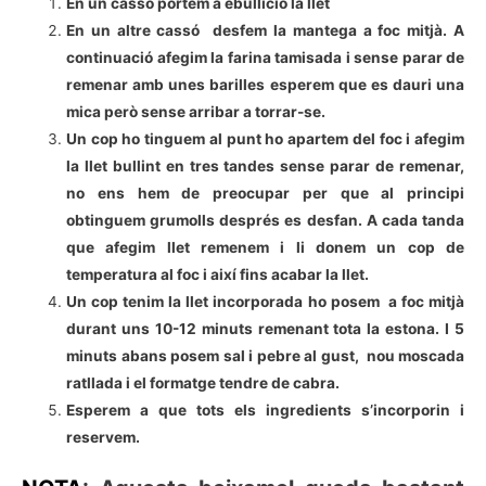
En un cassó portem a ebullició la llet
En un altre cassó desfem la mantega a foc mitjà. A
continuació afegim la farina tamisada i sense parar de
remenar amb unes barilles esperem que es dauri una
mica però sense arribar a torrar-se.
Un cop ho tinguem al punt ho apartem del foc i afegim
la llet bullint en tres tandes sense parar de remenar,
no ens hem de preocupar per que al principi
obtinguem grumolls després es desfan. A cada tanda
que afegim llet remenem i li donem un cop de
temperatura al foc i així fins acabar la llet.
Un cop tenim la llet incorporada ho posem a foc mitjà
durant uns 10-12 minuts remenant tota la estona. I 5
minuts abans posem sal i pebre al gust, nou moscada
ratllada i el formatge tendre de cabra.
Esperem a que tots els ingredients s’incorporin i
reservem.