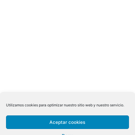
Utilizamos cookies para optimizar nuestro sitio web y nuestro servicio.
Aceptar cookies
Navegación
←
Entrada anterior
Entrada siguiente
→
de