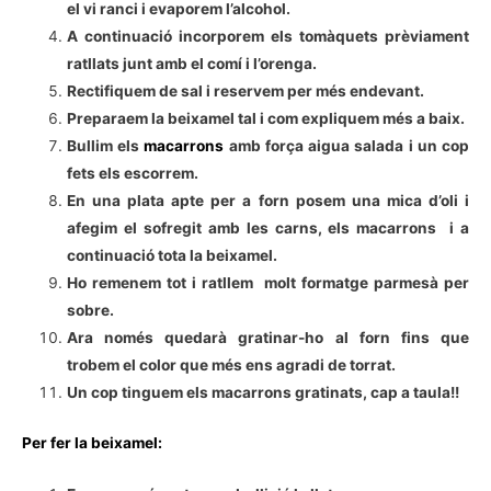
el vi ranci i evaporem l’alcohol.
A continuació incorporem els tomàquets prèviament
ratllats junt amb el comí i l’orenga.
Rectifiquem de sal i reservem per més endevant.
Preparaem la beixamel tal i com expliquem més a baix.
Bullim els
macarrons
amb força aigua salada i un cop
fets els escorrem.
En una plata apte per a forn posem una mica d’oli i
afegim el sofregit amb les carns, els macarrons i a
continuació tota la beixamel.
Ho remenem tot i ratllem molt formatge parmesà per
sobre.
Ara només quedarà gratinar-ho al forn fins que
trobem el color que més ens agradi de torrat.
Un cop tinguem els macarrons gratinats, cap a taula!!
Per fer la beixamel: