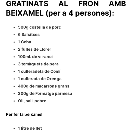
GRATINATS AL FRON AMB
BEIXAMEL (per a 4 persones):
500g costella de porc
6 Salsitxes
1 Ceba
2 fulles de Llorer
100mL de vi ranci
3 tomàquets de pera
1 culleradeta de Comí
1 cullerada de Orenga
400g de macarrons grans
200g de Formatge parmesà
Oli, sal i pebre
Per fer la beixamel:
1 litre de llet