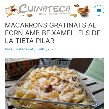
Ir
Men
al
contenido
princ
MACARRONS GRATINATS AL
FORN AMB BEIXAMEL..ELS DE
LA TIETA PILAR
Por
Cuinateca.cat
/
09/05/2020