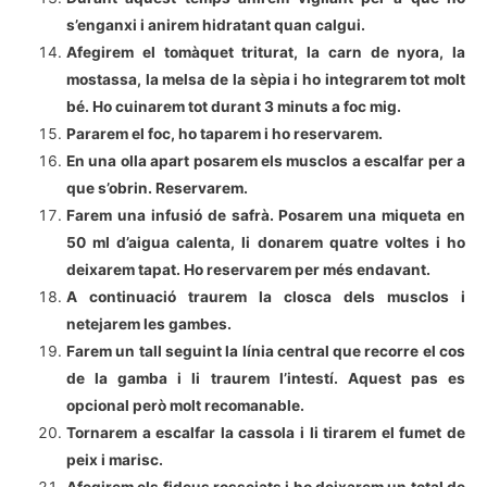
s’enganxi i anirem hidratant quan calgui.
Afegirem el tomàquet triturat, la carn de nyora, la
mostassa, la melsa de la sèpia i ho integrarem tot molt
bé. Ho cuinarem tot durant 3 minuts a foc mig.
Pararem el foc, ho taparem i ho reservarem.
En una olla apart posarem els musclos a escalfar per a
que s’obrin. Reservarem.
Farem una infusió de safrà. Posarem una miqueta en
50 ml d’aigua calenta, li donarem quatre voltes i ho
deixarem tapat. Ho reservarem per més endavant.
A continuació traurem la closca dels musclos i
netejarem les gambes.
Farem un tall seguint la línia central que recorre el cos
de la gamba i li traurem l’intestí. Aquest pas es
opcional però molt recomanable.
Tornarem a escalfar la cassola i li tirarem el fumet de
peix i marisc.