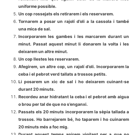
uniforme possible.
Un cop rossejats els retirarem i els reservarem.
Tornarem a posar un rajolí d’oli a la cassola i també
una mica de sal.
Incorporarem les gambes i les marcarem durant un
minut. Passat aquest minut li donarem la volta i les
deixarem un altre minut.
Un cop llestes les reservarem.
Afegirem, un altre cop, un rajolí d’oli. Incorporarem la
ceba i el pebrot verd tallats a trossos petits.
Li posarem un xic de sal i ho deixarem cuinant-se
durant 20 minuts.
Recordeu anar hidratant la ceba i el pebrot amb aigua
o brou per tal de que no s’enganxi.
Passats els 20 minuts incorporarem la sèpia tallada a
trossos. Ho barrejarem bé, ho taparem i ho cuinarem
20 minuts més a foc mig.
Durant aquest temps anirem vigilant per a que no