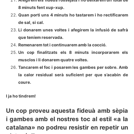
Afegirem els fideus rossejats i ho deixarem un total de
8 minuts fent xup-xup.
Quan porti uns 4 minuts ho tastarem i ho rectificarem
de sal, si cal.
Li donarem unes voltes i afegirem la infusió de safrà
que teníem reservada.
Remenarem tot i continuarem amb la cocció.
Un cop finalitzats els 8 minuts incorporarem els
musclos i li donarem quatre voltes.
Tancarem el foc i posarem les gambes per sobre. Amb
la calor residual serà suficient per que s’acabin de
coure.
I ja ho tindrem!
Un cop proveu aquesta fideuà amb sèpia
i gambes amb el nostres toc al estil «a la
catalana» no podreu resistir en repetir un