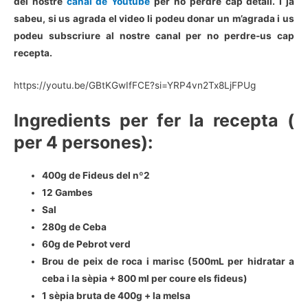
del nostre
canal de Youtube
per no perdre cap detall. I ja
sabeu, si us agrada el video li podeu donar un m’agrada i us
podeu subscriure al nostre canal per no perdre-us cap
recepta.
https://youtu.be/GBtKGwIfFCE?si=YRP4vn2Tx8LjFPUg
Ingredients per fer la recepta (
per 4 persones):
400g de Fideus del nº2
12 Gambes
Sal
280g de Ceba
60g de Pebrot verd
Brou de peix de roca i marisc (500mL per hidratar a
ceba i la sèpia + 800 ml per coure els fideus)
1 sèpia bruta de 400g + la melsa