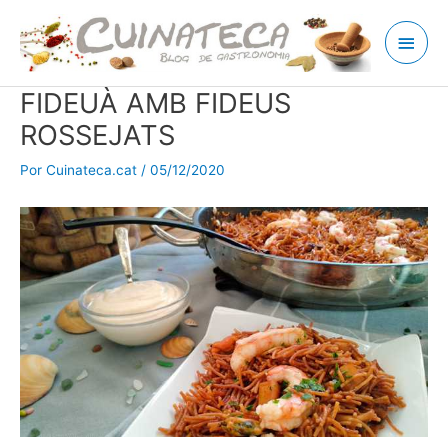
Ir
Men
al
contenido
princ
FIDEUÀ AMB FIDEUS
ROSSEJATS
Por
Cuinateca.cat
/
05/12/2020