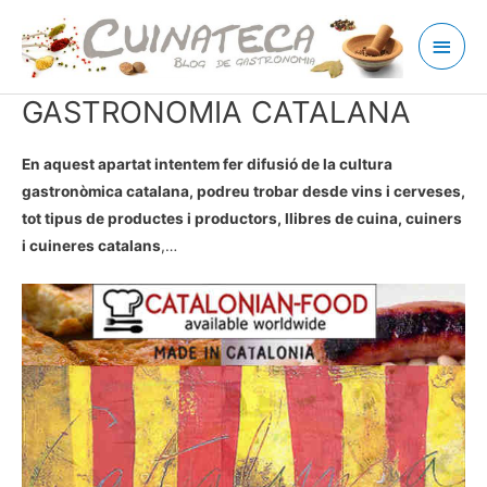
Ir
Men
al
contenido
princ
GASTRONOMIA CATALANA
En aquest apartat intentem fer difusió de la cultura
gastronòmica catalana, podreu trobar desde vins i cerveses,
tot tipus de productes i productors, llibres de cuina, cuiners
i cuineres catalans
,…